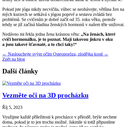
Pokud jste jógu nikdy necvičila, vůbec se neobávejte, většina žen na
mých kurzech se setkává s jógou poprvé a sestavu zvládá bez
problémů. Se cvičením je dobré začít od 35. roku věku, protože
tehdy se již začíná hladina ženských hormonů v našem těle snižovat.
Nedávno mi řekla jedna žena krásnou větu:
„Na ženách, které
cvičí hormonálku, je to poznat. Mají takovou jiskru v oku
a jsou takové šťavnaté, a to chci taky!“
←
Naslouchejte svým očím
Osteoporóza, zlodějka kostí
→
Zpět na blog
Další články
Vezměte oči na 3D procházku
Říj 5, 2023
Využijme každé příležitosti k procházce v přírodě, brýle nechme
doma, pokud je to jen trochu možné. Jakmile si totiž připustíme