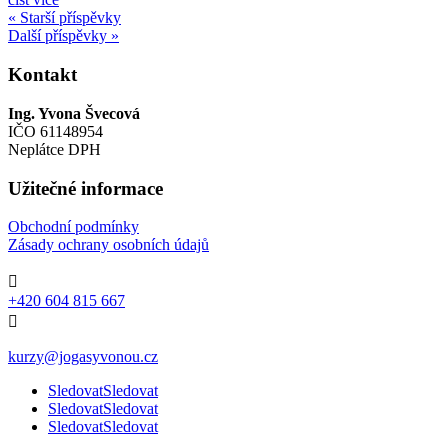
« Starší příspěvky
Další příspěvky »
Kontakt
Ing. Yvona Švecová
IČO 61148954
Neplátce DPH
Užitečné informace
Obchodní podmínky
Zásady ochrany osobních údajů

+420 604 815 667

kurzy@jogasyvonou.cz
Sledovat
Sledovat
Sledovat
Sledovat
Sledovat
Sledovat