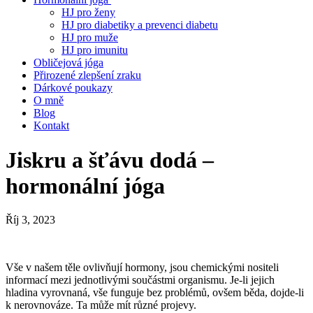
HJ pro ženy
HJ pro diabetiky a prevenci diabetu
HJ pro muže
HJ pro imunitu
Obličejová jóga
Přirozené zlepšení zraku
Dárkové poukazy
O mně
Blog
Kontakt
Jiskru a šťávu dodá –
hormonální jóga
Říj 3, 2023
Vše v našem těle ovlivňují hormony, jsou chemickými nositeli
informací mezi jednotlivými součástmi organismu. Je-li jejich
hladina vyrovnaná, vše funguje bez problémů, ovšem běda, dojde-li
k nerovnováze. Ta může mít různé projevy.