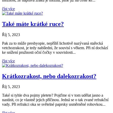
možnost, že náprava zraku je možná, jsme již na cestě ke...
číst více
Také máte krátké ruce?
Říj 5, 2023
Pak za to může presbyopie, nepříliš lichotivě nazývaná stařecká
vetchozrakost, je tedy nabíledni, že souvisí s věkem. Při ní dochází
ke snížení pružnosti oční čočky v souvislosti...
číst více
Krátkozrakost, nebo dalekozrakost?
Říj 5, 2023
Také si tyhle dva pojmy pletete? Pojďme si v tom udělat jasno a
nastínit, co je vlastně jejich příčinou. Jedná se o tak zvané refrakční
vady. Při refrakci oka se světelné paprsky usměrněné rohovkou...
číst více