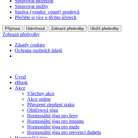
Spravovat možnosti
Spravovat služby
Správa {vendor_count} prodejců
Přečtěte si více o těchto účelech
Příjmout
Odmítnout
Zobrazit předvolby
Uložit předvolby
Zobrazit předvolby
Zásady cookies
Ochrana osobních údajů
Úvod
eBook
Akce
Všechny akce
Akce online
Přirozené zlepšení zraku
Obličejová jóga
Hormonální jóga pro ženy
Hormonální jóga pro imunitu
Hormonální jóga pro muže
Hormonální jóga pro prevenci diabetu
Hormonální jóga