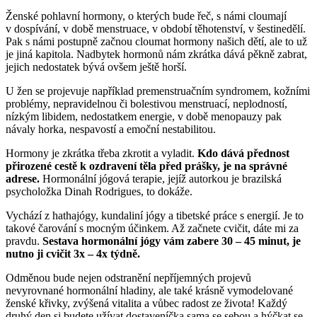
Ženské pohlavní hormony, o kterých bude řeč, s námi cloumají
v dospívání, v době menstruace, v období těhotenství, v šestinedělí.
Pak s námi postupně začnou cloumat hormony našich dětí, ale to už
je jiná kapitola. Nadbytek hormonů nám zkrátka dává pěkně zabrat,
jejich nedostatek bývá ovšem ještě horší.
U žen se projevuje například premenstruačním syndromem, kožními
problémy, nepravidelnou či bolestivou menstruací, neplodností,
nízkým libidem, nedostatkem energie, v době menopauzy pak
návaly horka, nespavostí a emoční nestabilitou.
Hormony je zkrátka třeba zkrotit a vyladit.
Kdo dává přednost
přirozené cestě k ozdravení těla před prášky, je na správné
adrese.
Hormonální jógová terapie, jejíž autorkou je brazilská
psycholožka Dinah Rodrigues, to dokáže.
Vychází z hathajógy, kundaliní jógy a tibetské práce s energií. Je to
takové čarování s mocným účinkem. Až začnete cvičit, dáte mi za
pravdu.
Sestava hormonální jógy vám zabere 30 – 45 minut, je
nutno ji cvičit 3x – 4x týdně.
Odměnou bude nejen odstranění nepříjemných projevů
nevyrovnané hormonální hladiny, ale také krásně vymodelované
ženské křivky, zvýšená vitalita a vůbec radost ze života! Každý
druhý den si budete užívat dostaveníčka sama se sebou a hýčkat se.