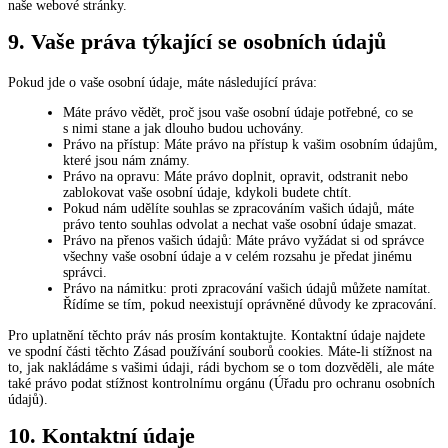
naše webové stránky.
9. Vaše práva týkající se osobních údajů
Pokud jde o vaše osobní údaje, máte následující práva:
Máte právo vědět, proč jsou vaše osobní údaje potřebné, co se
s nimi stane a jak dlouho budou uchovány.
Právo na přístup: Máte právo na přístup k vašim osobním údajům,
které jsou nám známy.
Právo na opravu: Máte právo doplnit, opravit, odstranit nebo
zablokovat vaše osobní údaje, kdykoli budete chtít.
Pokud nám udělíte souhlas se zpracováním vašich údajů, máte
právo tento souhlas odvolat a nechat vaše osobní údaje smazat.
Právo na přenos vašich údajů: Máte právo vyžádat si od správce
všechny vaše osobní údaje a v celém rozsahu je předat jinému
správci.
Právo na námitku: proti zpracování vašich údajů můžete namítat.
Řídíme se tím, pokud neexistují oprávněné důvody ke zpracování.
Pro uplatnění těchto práv nás prosím kontaktujte. Kontaktní údaje najdete
ve spodní části těchto Zásad používání souborů cookies. Máte-li stížnost na
to, jak nakládáme s vašimi údaji, rádi bychom se o tom dozvěděli, ale máte
také právo podat stížnost kontrolnímu orgánu (Úřadu pro ochranu osobních
údajů).
10. Kontaktní údaje