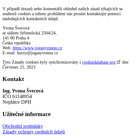
V případě dotazů nebo komentářů ohledně našich zásad týkajících se
souborů cookies a tohoto prohlášení nás prosím kontaktujte pomocí
následujících kontaktních údajů:
Yvona Švecová
se sídlem Střimelická 2504/24,
141 00 Praha 4
Česká republika
Web:
https://www.jogasyvonou.cz
E-mail:
kurzy@
jogasyvonou.cz
Tyto Zásady cookies byly synchronizovány s
cookiedatabase.org
dne
Červenec 21, 2023
Kontakt
Ing. Yvona Švecová
IČO 61148954
Neplátce DPH
Užitečné informace
Obchodní podmínky
Zásady ochrany osobních údajů