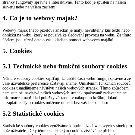
stránky fungovaly správně a interaktivně. Tento kód je spuštěn na našem
serveru nebo na vašem zařízení.
4. Co je to webový maják?
Webový maják (nebo pixelová značka) je malý, neviditelný kus textu nebo
obrázku na webu, který se používá ke sledování provozu na webu. Za tímto
účelem jsou různá data o vás ukládána pomocí webových majáků.
5. Cookies
5.1 Technické nebo funkční soubory cookies
Některé soubory cookies zajišťují, že určité části webu fungují správně a že
vaše uživatelské preference zůstávají známé. Umístěním funkčních souborů
cookies usnadňujeme návštěvu našich webových stránek. Tímto způsobem
nemusíte při návštěvě našich webových stránek opakovaně zadávat stejné
informace a například položky zůstanou v nákupním košíku, dokud
nezaplatíte. Tyto cookies můžeme umístit bez vašeho souhlasu.
5.2 Statistické cookies
Statistické soubory cookies využíváme k optimalizaci webových stránek pro
naše uživatele. Díky těmto statistickým cookies získáváme přehled