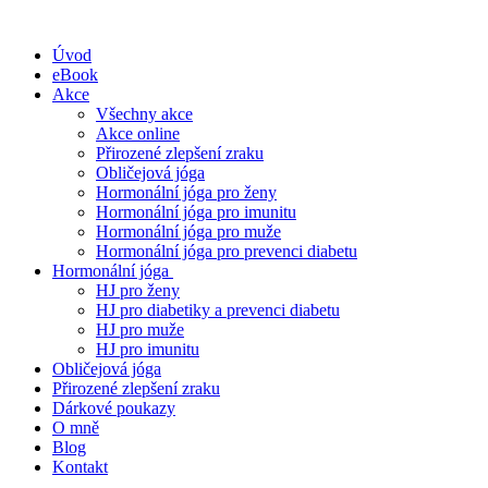
Úvod
eBook
Akce
Všechny akce
Akce online
Přirozené zlepšení zraku
Obličejová jóga
Hormonální jóga pro ženy
Hormonální jóga pro imunitu
Hormonální jóga pro muže
Hormonální jóga pro prevenci diabetu
Hormonální jóga
HJ pro ženy
HJ pro diabetiky a prevenci diabetu
HJ pro muže
HJ pro imunitu
Obličejová jóga
Přirozené zlepšení zraku
Dárkové poukazy
O mně
Blog
Kontakt