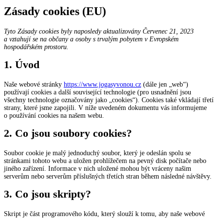
Zásady cookies (EU)
Tyto Zásady cookies byly naposledy aktualizovány Červenec 21, 2023
a vztahují se na občany a osoby s trvalým pobytem v Evropském
hospodářském prostoru.
1. Úvod
Naše webové stránky
https://www.jogasyvonou.cz
(dále jen „web“)
používají cookies a další související technologie (pro usnadnění jsou
všechny technologie označovány jako „cookies“). Cookies také vkládají třetí
strany, které jsme zapojili. V níže uvedeném dokumentu vás informujeme
o používání cookies na našem webu.
2. Co jsou soubory cookies?
Soubor cookie je malý jednoduchý soubor, který je odeslán spolu se
stránkami tohoto webu a uložen prohlížečem na pevný disk počítače nebo
jiného zařízení. Informace v nich uložené mohou být vráceny našim
serverům nebo serverům příslušných třetích stran během následné návštěvy.
3. Co jsou skripty?
Skript je část programového kódu, který slouží k tomu, aby naše webové