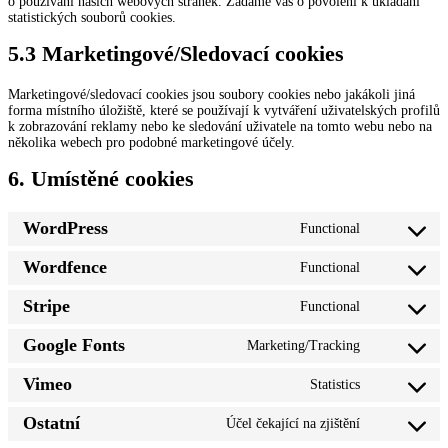
o používání našich webových stránek. Žádáme vás o povolení k ukládání
statistických souborů cookies.
5.3 Marketingové/Sledovací cookies
Marketingové/sledovací cookies jsou soubory cookies nebo jakákoli jiná
forma místního úložiště, které se používají k vytváření uživatelských profilů
k zobrazování reklamy nebo ke sledování uživatele na tomto webu nebo na
několika webech pro podobné marketingové účely.
6. Umístěné cookies
WordPress
Functional
Consent
to
Wordfence
Functional
service
Consent
wordpress
to
Stripe
Functional
service
Consent
wordfence
to
Google Fonts
Marketing/Tracking
service
Consent
stripe
to
Vimeo
Statistics
service
Consent
google-
to
fonts
Ostatní
Účel čekající na zjištění
service
Consent
vimeo
to