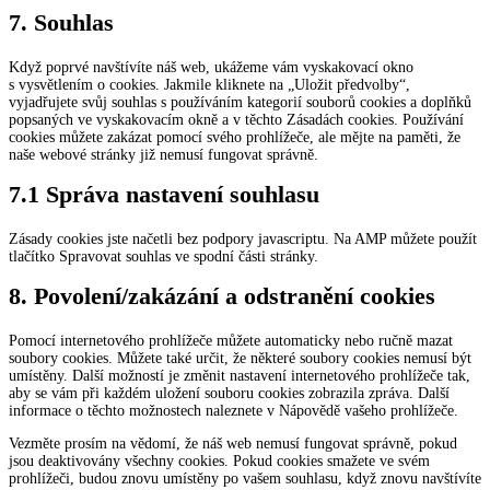
service
7. Souhlas
ostatní
Když poprvé navštívíte náš web, ukážeme vám vyskakovací okno
s vysvětlením o cookies. Jakmile kliknete na „Uložit předvolby“,
vyjadřujete svůj souhlas s používáním kategorií souborů cookies a doplňků
popsaných ve vyskakovacím okně a v těchto Zásadách cookies. Používání
cookies můžete zakázat pomocí svého prohlížeče, ale mějte na paměti, že
naše webové stránky již nemusí fungovat správně.
7.1 Správa nastavení souhlasu
Zásady cookies jste načetli bez podpory javascriptu. Na AMP můžete použít
tlačítko Spravovat souhlas ve spodní části stránky.
8. Povolení/zakázání a odstranění cookies
Pomocí internetového prohlížeče můžete automaticky nebo ručně mazat
soubory cookies. Můžete také určit, že některé soubory cookies nemusí být
umístěny. Další možností je změnit nastavení internetového prohlížeče tak,
aby se vám při každém uložení souboru cookies zobrazila zpráva. Další
informace o těchto možnostech naleznete v Nápovědě vašeho prohlížeče.
Vezměte prosím na vědomí, že náš web nemusí fungovat správně, pokud
jsou deaktivovány všechny cookies. Pokud cookies smažete ve svém
prohlížeči, budou znovu umístěny po vašem souhlasu, když znovu navštívíte