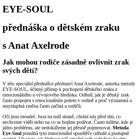
EYE-SOUL
přednáška o dětském zraku
s Anat Axelrode
Jak mohou rodiče zásadně ovlivnit zrak
svých dětí?
V této speciální přednášce představí Anat Axelrode, autorka metody
EYE-SOUL, účinný přístup k pochopení dětského zraku z
emocionálního a vývojového hlediska. Odhalí, jak je dětský zrak
často propojen s emocionálním polem v rodině a proč významná a
smysluplná změna často začíná u rodičů.
Oči jsou moudré. Jsou na naší straně, chrání nás před tím, co
nechceme vidět nebo na co se bojíme podívat. Často tušíme, kde je
jádro problému, ale nedokážeme jej přesně pojmenovat.
Metoda
Eye-Soul
pomáhá tyto emocionální spouštěče odhalit a postupně
uvolnit. Ukazuje, jak hluboce náš emoční svět ovlivňuje kvalitu