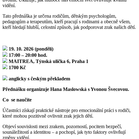
vidění.
Tato přednáška je určena rodičům, dětským psychologům,
pedagogům a terapeutům, kteří pracují s rodinami a obecně všem,
kteří hledají hlubší, celostní způsob, jak podporovat zrak našich dětí.
19. 10. 2026 (pondělí)
17:00 – 20:00 hod.
MAITREA, Týnská ulička 6, Praha 1
1700 Kč
anglicky s českým překladem
Přednášku organizuje Hana Maslowská s Yvonou Švecovou.
Co se naučíte
Účastníci získají praktické nástroje pro emocionální práci s rodiči,
které mohou pozitivně ovlivnit zrak jejich dětí.
Objeví souvislosti mezi zrakem, pozorností, pocitem bezpečí,
sounáležitostí a identitou – a pochopí, jak tyto faktory ovlivňují
změny vidění.