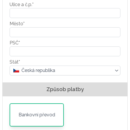
Ulice a č.p.*
Město*
PSČ*
Stát*
Česká republika
Způsob platby
Bankovní převod