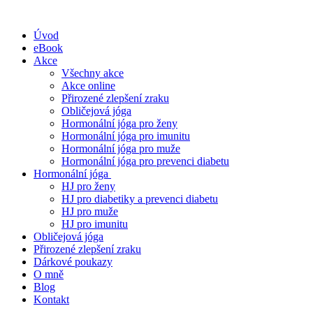
Úvod
eBook
Akce
Všechny akce
Akce online
Přirozené zlepšení zraku
Obličejová jóga
Hormonální jóga pro ženy
Hormonální jóga pro imunitu
Hormonální jóga pro muže
Hormonální jóga pro prevenci diabetu
Hormonální jóga
HJ pro ženy
HJ pro diabetiky a prevenci diabetu
HJ pro muže
HJ pro imunitu
Obličejová jóga
Přirozené zlepšení zraku
Dárkové poukazy
O mně
Blog
Kontakt