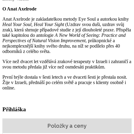
O Anat Axelrode
Anat Axelrode je zakladatelkou metody Eye Soul a autorkou knihy
Heal Your Soul, Heal Your Sight
(Uzdrav svou duši, uzdrav svůj
zrak), která shrnuje případové studie z její dlouholeté praxe. Přispěla
také kapitolou do antologie
A New World of Seeing: Practice and
Perspectives of Natural Vision Improvement
, průkopnické a
nejkomplexnější knihy svého druhu, na níž se podílelo přes 40
odborníků z celého světa.
Více než dvacet let vzdělává zrakové terapeuty v Izraeli i zahraničí a
svou metodu předala již více než osmdesáti praktikům.
První brýle dostala v šesti letech a ve dvaceti šesti je přestala nosit.
Žije v Izraeli, přednáší po celém světě a pracuje s klienty osobně i
online.
Přihláška
Položky a ceny